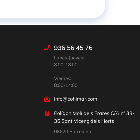
936 56 45 76
Lunes-Jueves:
8:00-18:00
Viernes:
8:00-14:00
info@cohimar.com
Polígon Molí dels Frares C/A nº 33-
35 Sant Vicenç dels Horts
08620 Barcelona