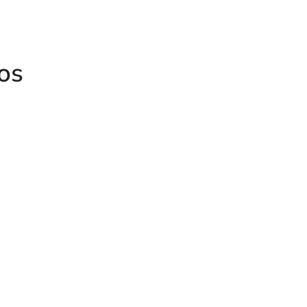
os
ULA
VÁLVULA LIMITADORA DE
AS 3/8"
PRESIÓN EN “TE” SGRD
DISTRIBU
1/2" -3/4"