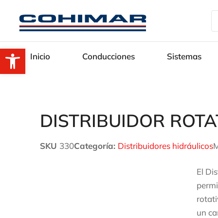
Abrir barra de herramientas
Inicio
Conducciones
Sistemas
DISTRIBUIDOR ROTA
SKU
330
Categoría:
Distribuidores hidráulicos
M
El Di
permi
rotat
un ca