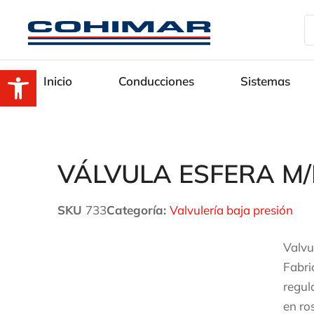
Abrir barra de herramientas
Inicio
Conducciones
Sistemas
VÁLVULA ESFERA M
SKU
733
Categoría:
Valvulería baja presión
Valvu
Fabri
regul
en ro