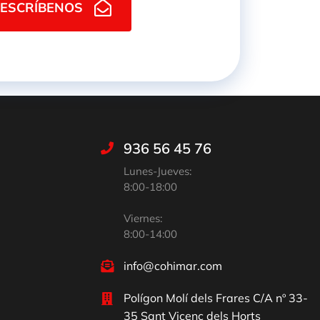
ESCRÍBENOS
936 56 45 76
Lunes-Jueves:
8:00-18:00
Viernes:
8:00-14:00
info@cohimar.com
Polígon Molí dels Frares C/A nº 33-
35 Sant Vicenç dels Horts