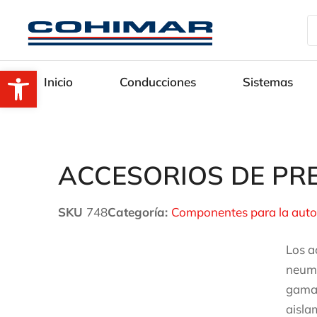
Abrir barra de herramientas
Inicio
Conducciones
Sistemas
ACCESORIOS DE PR
SKU
748
Categoría:
Componentes para la aut
Los a
neuma
gama 
aisla