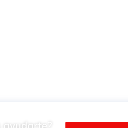
VÁLVULAS
ACCIONAMIENTO
ELÉCTRICO Y NEUMÁTICO
ULAS
 5/2, 5/3
 ayudarte?