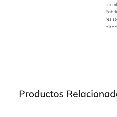
circu
Fabri
resis
BSPP,
Des
Productos Relacionad