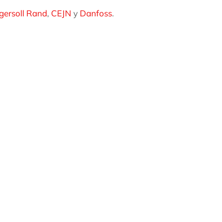
gersoll Rand
,
CEJN
y
Danfoss
.
ACCIONAMIENTO ELÉ
NEUMÁTICO
CCESORIOS DE
REPARACIÓN DE AIRE Y
ONTROL