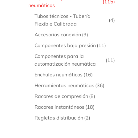
(115)
neumáticos
B
Tubos técnicos - Tubería
E
(4)
Flexible Calibrada
Accesorios conexión
(9)
Componentes baja presión
(11)
Componentes para la
(11)
automatización neumática
B
Enchufes neumáticos
(16)
6
Herramientas neumáticas
(36)
Racores de compresión
(8)
Racores instantáneos
(18)
Regletas distribución
(2)