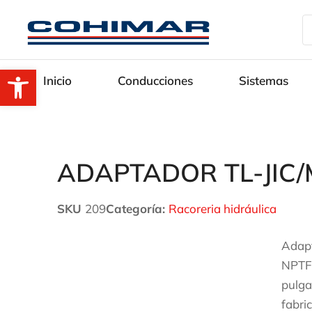
Abrir barra de herramientas
Inicio
Conducciones
Sistemas
ADAPTADOR TL-JIC/
SKU
209
Categoría:
Racoreria hidráulica
Adapt
NPTF 
pulga
fabri