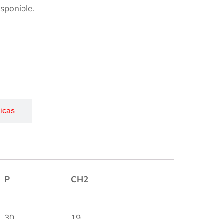
isponible.
icas
P
CH2
30
19