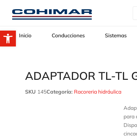
Abrir barra de herramientas
Inicio
Conducciones
Sistemas
ADAPTADOR TL-TL 
SKU
145
Categoría:
Racoreria hidráulica
Adapt
para 
Dispo
cinca