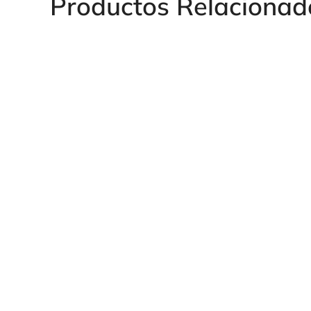
Productos Relacionad
SUPLEMENTO M
MANGUITO SOLDAR GAS
CONO 60º
CONO 60º