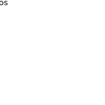
os
TE ESTAMPADA MACHO
GAS CONO 60º
TUERCA P
GAS CONO
-H GAS