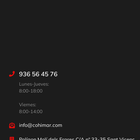
936 56 45 76
Lunes-Jueves:
8:00-18:00
Viernes:
8:00-14:00
info@cohimar.com
Polígon Molí dels Frares C/A nº 33-35 Sant Vicenç