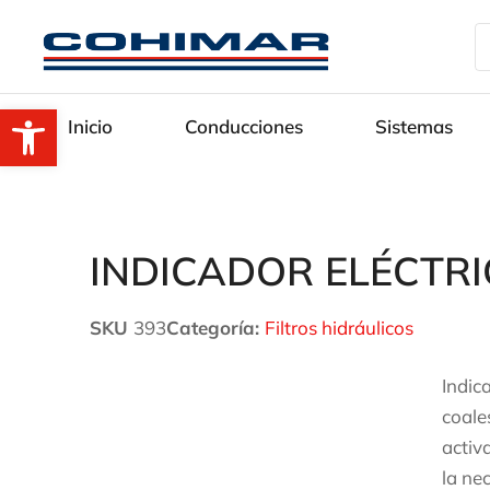
Abrir barra de herramientas
Inicio
Conducciones
Sistemas
INDICADOR ELÉCTRI
SKU
393
Categoría:
Filtros hidráulicos
Indic
coale
activ
la ne