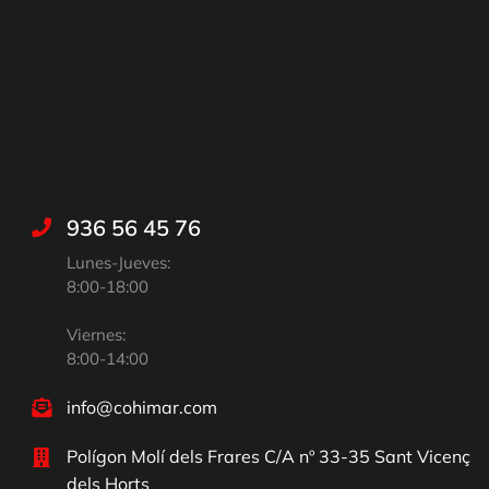
936 56 45 76
Lunes-Jueves:
8:00-18:00
Viernes:
8:00-14:00
info@cohimar.com
Polígon Molí dels Frares C/A nº 33-35 Sant Vicenç
dels Horts