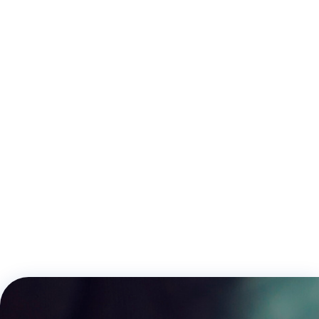
PASATABIQUES GAS CONO 60º
CODO ACCESORIAL 90º TL-TL GAS CONO 60º