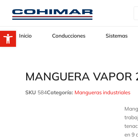
Abrir barra de herramientas
Inicio
Conducciones
Sistemas
MANGUERA VAPOR 2
SKU
584
Categoría:
Mangueras industriales
Mangu
traba
tenac
en 9 