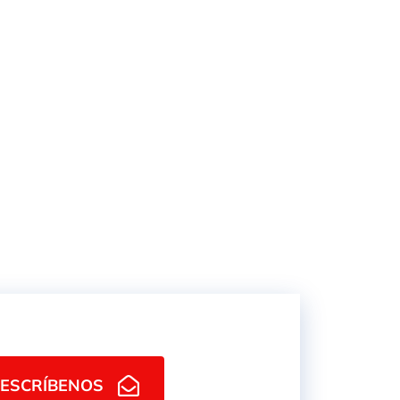
MANGUERA RADIADOR 5
RA
BAR
RENTE
 TEXTIL -PVC
ESCRÍBENOS