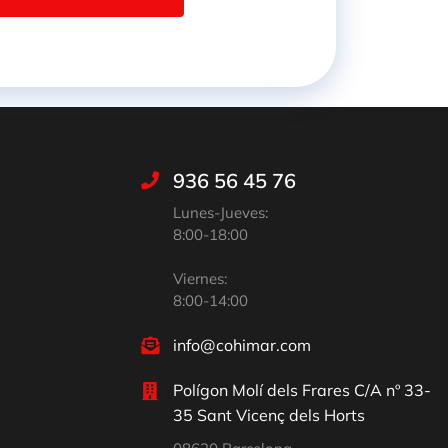
936 56 45 76
Lunes-Jueves:
8:00-18:00
Viernes:
8:00-14:00
info@cohimar.com
Polígon Molí dels Frares C/A nº 33-
35 Sant Vicenç dels Horts