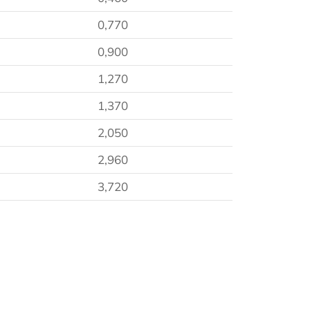
0,770
0,900
1,270
1,370
2,050
2,960
3,720