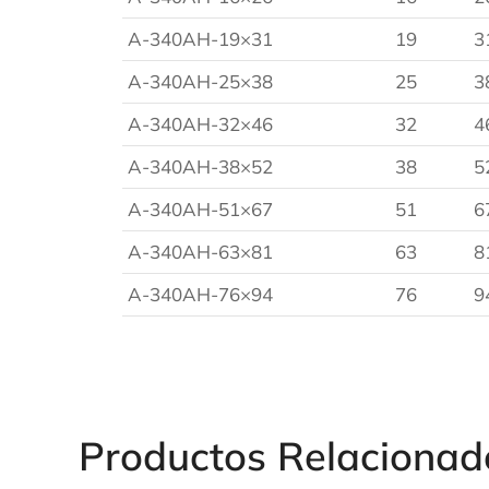
A-340AH-19×31
19
3
A-340AH-25×38
25
3
A-340AH-32×46
32
4
A-340AH-38×52
38
5
A-340AH-51×67
51
6
A-340AH-63×81
63
8
A-340AH-76×94
76
9
Productos Relacionad