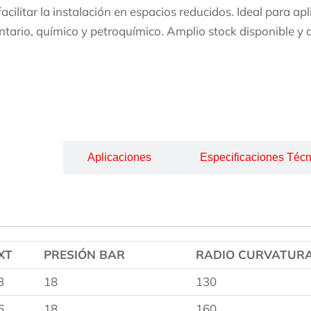
facilitar la instalación en espacios reducidos. Ideal para ap
ntario, químico y petroquímico. Amplio stock disponible y 
cripción
Aplicaciones
Especificaciones Técn
XT
PRESIÓN BAR
RADIO CURVATUR
3
18
130
6
18
160