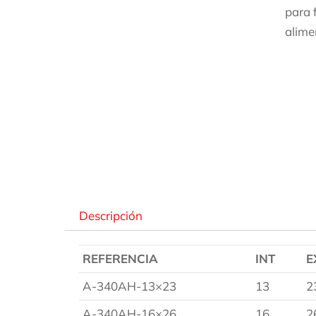
para 
alime
Des
Descripción
REFERENCIA
INT
E
A-340AH-13×23
13
2
A-340AH-16×26
16
2