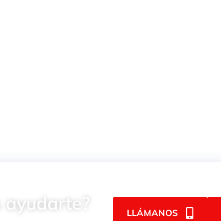
C VERDE
MANGUERA AIRE/AGUA
MANGUE
MPULSIÓN
20 BAR C/REFUERZO
TRANSPA
RD DUTY
TEXTIL
TRENZADO
 ayudarte?
LLÁMANOS