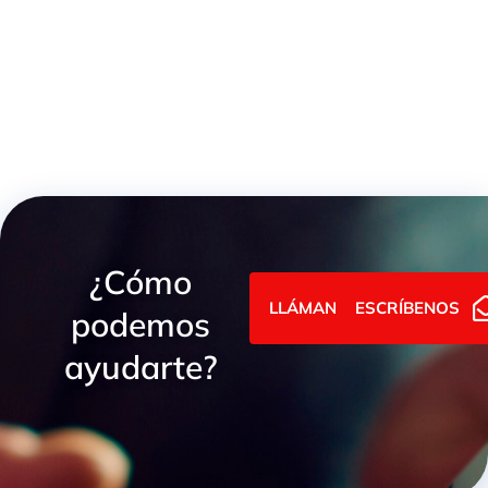
TE ESTAMPADA FIJA H-H-H GAS CONO 60º
¿Cómo
LLÁMANOS
ESCRÍBENOS
podemos
ayudarte?