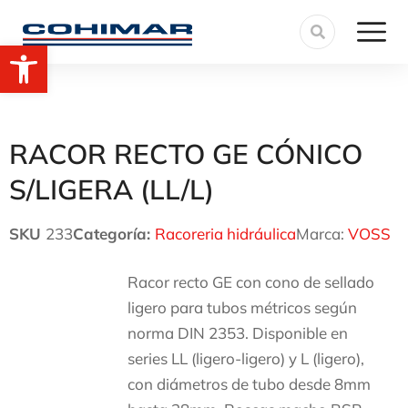
Abrir barra de herramientas
RACOR RECTO GE CÓNICO
S/LIGERA (LL/L)
SKU
233
Categoría:
Racoreria hidráulica
Marca:
VOSS
Racor recto GE con cono de sellado
ligero para tubos métricos según
norma DIN 2353. Disponible en
series LL (ligero-ligero) y L (ligero),
con diámetros de tubo desde 8mm