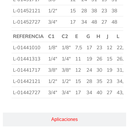
L-01452121
1/2″
15
28
38
23
38
0,
L-01452727
3/4″
17
34
48
27
48
0,
REFERENCIA
C1
C2
E
G
H
J
L
L-01441010
1/8″
1/8″
7,5
17
23
12
22,5
L-01441313
1/4″
1/4″
11
19
26
15
26,5
L-01441717
3/8″
3/8″
12
24
30
19
31,5
L-01442121
1/2″
1/2″
15
28
35
23
34,5
L-01442727
3/4″
3/4″
17
34
40
27
43,5
Aplicaciones