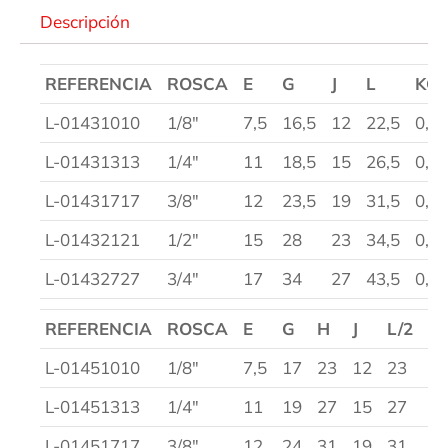
Descripción
REFERENCIA
ROSCA
E
G
J
L
KG
L-01431010
1/8″
7,5
16,5
12
22,5
0,0
L-01431313
1/4″
11
18,5
15
26,5
0,0
L-01431717
3/8″
12
23,5
19
31,5
0,1
L-01432121
1/2″
15
28
23
34,5
0,1
L-01432727
3/4″
17
34
27
43,5
0,2
REFERENCIA
ROSCA
E
G
H
J
L/2
K
L-01451010
1/8″
7,5
17
23
12
23
0,
L-01451313
1/4″
11
19
27
15
27
0,
L-01451717
3/8″
12
24
31
19
31
0,