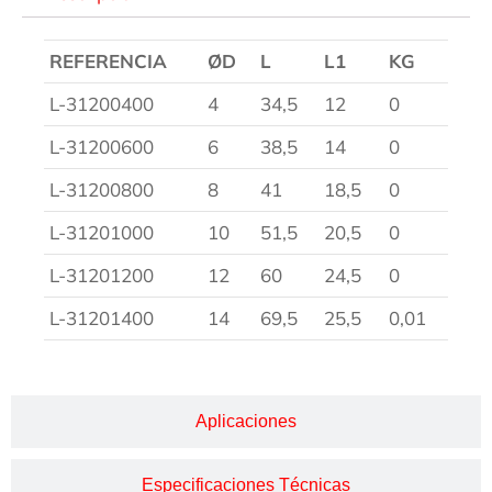
REFERENCIA
ØD
L
L1
KG
L-31200400
4
34,5
12
0
L-31200600
6
38,5
14
0
L-31200800
8
41
18,5
0
L-31201000
10
51,5
20,5
0
L-31201200
12
60
24,5
0
L-31201400
14
69,5
25,5
0,01
Aplicaciones
Especificaciones Técnicas