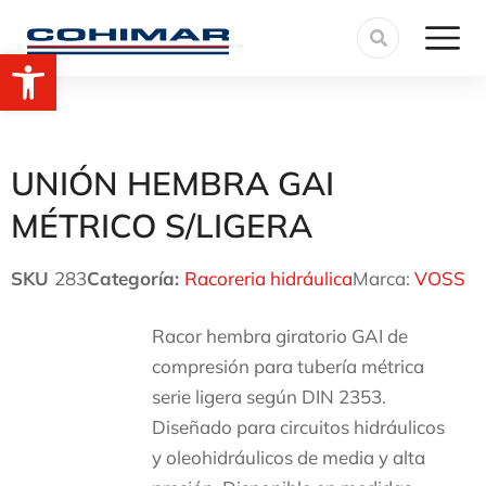
Abrir barra de herramientas
UNIÓN HEMBRA GAI
MÉTRICO S/LIGERA
SKU
283
Categoría:
Racoreria hidráulica
Marca:
VOSS
Racor hembra giratorio GAI de
compresión para tubería métrica
serie ligera según DIN 2353.
Diseñado para circuitos hidráulicos
y oleohidráulicos de media y alta