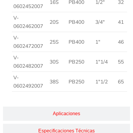
16S
PB400
1/2″
32
0602452007
V-
20S
PB400
3/4″
41
0602462007
V-
25S
PB400
1″
46
0602472007
V-
30S
PB250
1″1/4
55
0602482007
V-
38S
PB250
1″1/2
65
0602492007
Aplicaciones
Especificaciones Técnicas