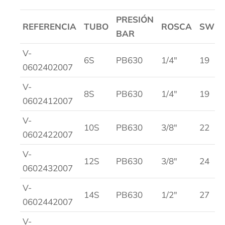
PRESIÓN
REFERENCIA
TUBO
ROSCA
SW1
BAR
V-
6S
PB630
1/4″
19
0602402007
V-
8S
PB630
1/4″
19
0602412007
V-
10S
PB630
3/8″
22
0602422007
V-
12S
PB630
3/8″
24
0602432007
V-
14S
PB630
1/2″
27
0602442007
V-