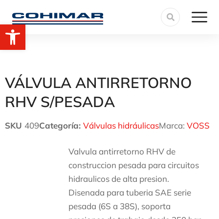
Abrir barra de herramientas
VÁLVULA ANTIRRETORNO
RHV S/PESADA
SKU
409
Categoría:
Válvulas hidráulicas
Marca:
VOSS
Valvula antirretorno RHV de
construccion pesada para circuitos
hidraulicos de alta presion.
Disenada para tuberia SAE serie
pesada (6S a 38S), soporta