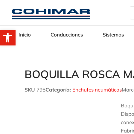
Abrir barra de herramientas
Inicio
Conducciones
Sistemas
BOQUILLA ROSCA M
SKU
795
Categoría:
Enchufes neumáticos
Marc
Boqui
Dispo
conex
Fabri