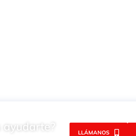
BOQUILLA STREAM LINE
ISO 6150B
CA
BOQUILLA
HEMBRA I
 ayudarte?
LLÁMANOS