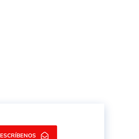
ENCHUFE P/MANGUERA
 ROSCA
SO 6150B
ESCRÍBENOS