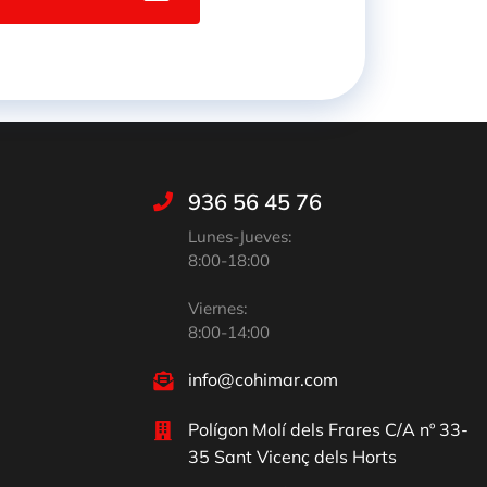
936 56 45 76
Lunes-Jueves:
8:00-18:00
Viernes:
8:00-14:00
info@cohimar.com
Polígon Molí dels Frares C/A nº 33-
35 Sant Vicenç dels Horts