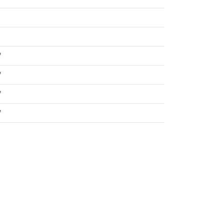
″
″
″
″