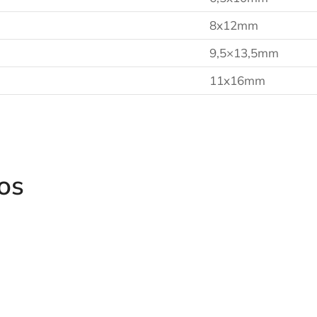
8x12mm
9,5×13,5mm
11x16mm
os
ENCHUFE
CA