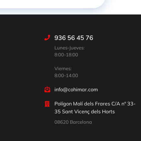
936 56 45 76
Lunes-Jueves:
8:00-18:00
Viernes:
8:00-14:00
info@cohimar.com
Polígon Molí dels Frares C/A nº 33-
35 Sant Vicenç dels Horts
08620 Barcelona