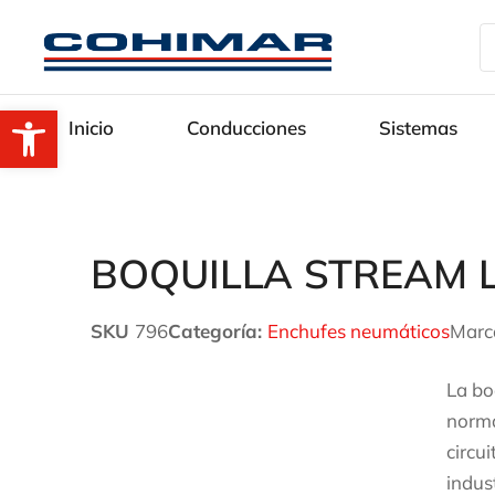
Abrir barra de herramientas
Inicio
Conducciones
Sistemas
BOQUILLA STREAM L
SKU
796
Categoría:
Enchufes neumáticos
Marc
La bo
norma
circu
indus