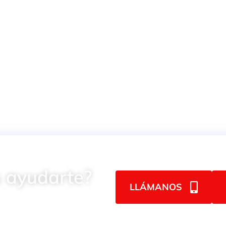
ISO 6150B
150B
BOQUILLA P/MANGUERA
 ayudarte?
LLÁMANOS