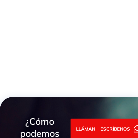
MACHÓN REDUCIDO GAS CONO 60º -NPT
¿Cómo
LLÁMANOS
ESCRÍBENOS
podemos