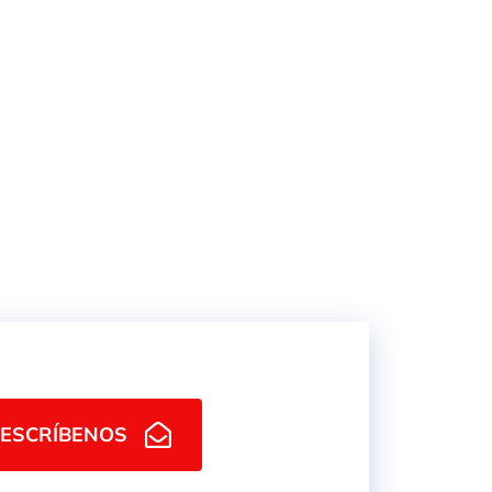
MBIADOR
INTERCAMBIADOR
300 /2 E
CALOR AP 494 EB
ESCRÍBENOS