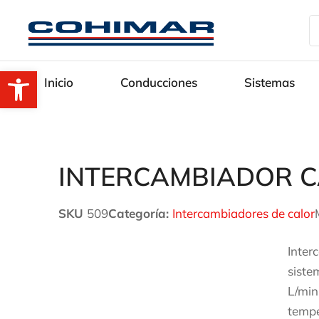
Abrir barra de herramientas
Inicio
Conducciones
Sistemas
INTERCAMBIADOR C
SKU
509
Categoría:
Intercambiadores de calor
Inter
siste
L/min
tempe