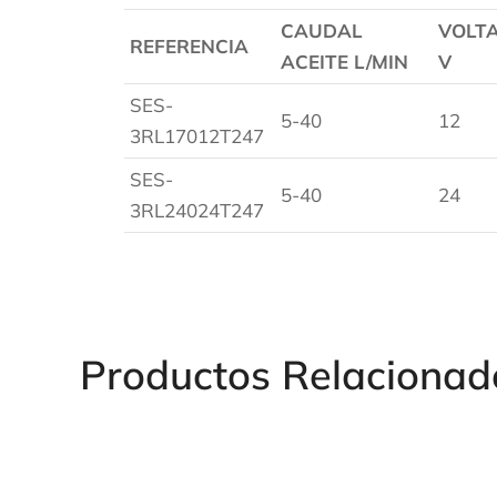
CAUDAL
VOLT
REFERENCIA
ACEITE L/MIN
V
SES-
5-40
12
3RL17012T247
SES-
5-40
24
3RL24024T247
Productos Relacionad