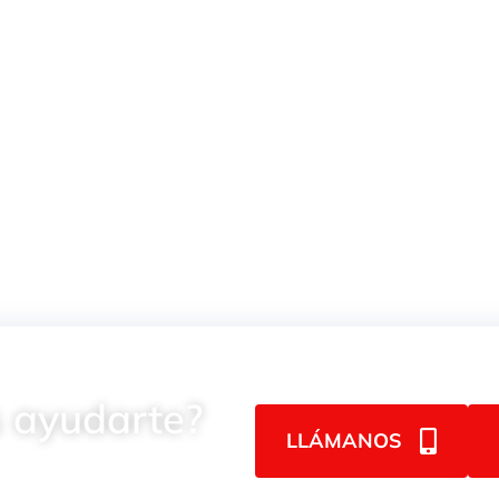
DOR
CAS M55
INTERCAMBIADOR DE
CALOR MS84
INTERCA
CALOR AP 
 ayudarte?
LLÁMANOS