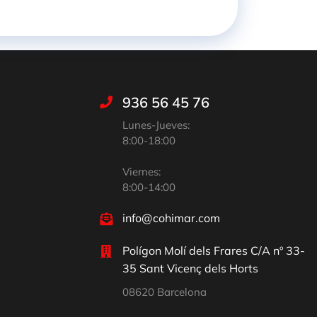
936 56 45 76
Lunes-Jueves:
8:00-18:00
Viernes:
8:00-14:00
info@cohimar.com
Polígon Molí dels Frares C/A nº 33-
35 Sant Vicenç dels Horts
08620 Barcelona