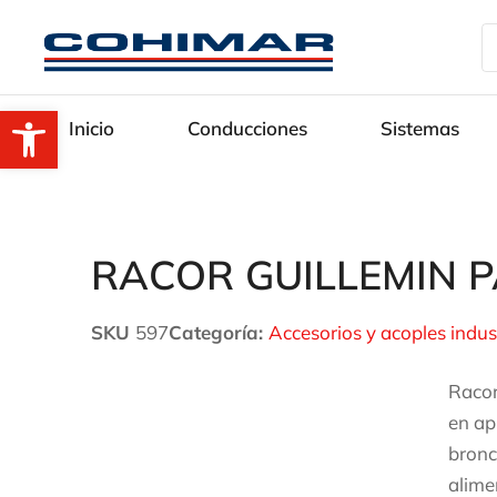
Abrir barra de herramientas
Inicio
Conducciones
Sistemas
RACOR GUILLEMIN 
SKU
597
Categoría:
Accesorios y acoples indus
Racor
en ap
bronc
alime