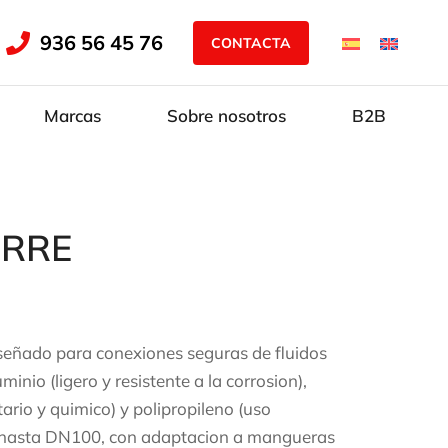
936 56 45 76
CONTACTA
Marcas
Sobre nosotros
B2B
ERRE
iseñado para conexiones seguras de fluidos
inio (ligero y resistente a la corrosion),
ario y quimico) y polipropileno (uso
0 hasta DN100, con adaptacion a mangueras