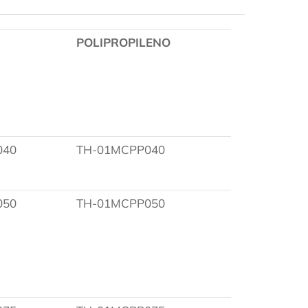
POLIPROPILENO
040
TH-01MCPP040
050
TH-01MCPP050