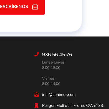
ESCRÍBENOS
936 56 45 76
Lunes-Jueves:
8:00-18:00
Viernes:
8:00-14:00
info@cohimar.com
Polígon Molí dels Frares C/A nº 33-