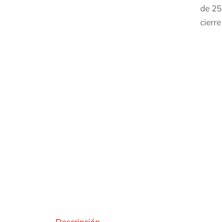
de 25
cierr
Des
Descripción