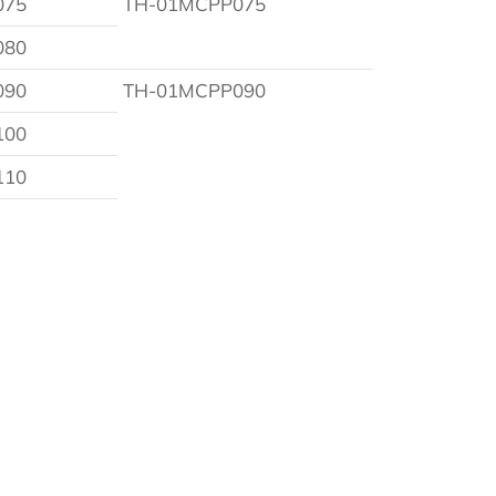
075
TH-01MCPP075
080
090
TH-01MCPP090
100
110