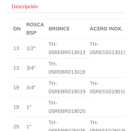
Descripción
ROSCA
DN
BRONCE
ACERO INOX.
BSP
TH-
TH-
13
1/2″
05REBR013013
05RESS013013
TH-
13
3/4″
05REBR013019
TH-
TH-
19
3/4″
05REBR019019
05RESS019019
TH-
19
1″
05REBR019025
TH-
TH-
25
1″
05REBR025025
05RESS025025