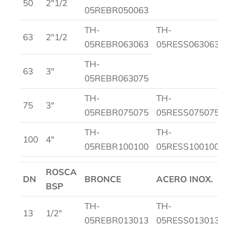
50
2″1/2
05REBR050063
TH-
TH-
63
2″1/2
05REBR063063
05RESS063063
TH-
63
3″
05REBR063075
TH-
TH-
75
3″
05REBR075075
05RESS075075
TH-
TH-
100
4″
05REBR100100
05RESS100100
ROSCA
DN
BRONCE
ACERO INOX.
BSP
TH-
TH-
13
1/2″
05REBR013013
05RESS013013