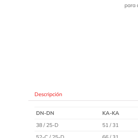
para 
Des
Descripción
DN-DN
KA-KA
38 / 25-D
51 / 31
52-C / 25-D
66 / 31