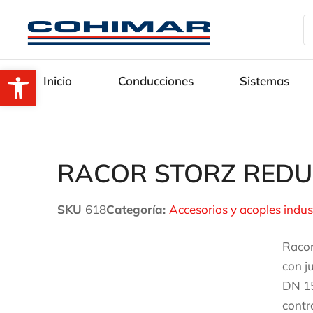
Abrir barra de herramientas
Inicio
Conducciones
Sistemas
RACOR STORZ REDU
SKU
618
Categoría:
Accesorios y acoples indus
Racor
con j
DN 15
contr