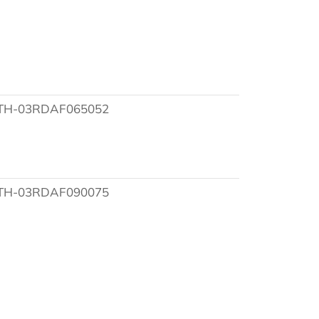
TH-03RDAF065052
TH-03RDAF090075