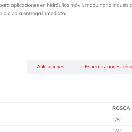
 para aplicaciones en hidráulica móvil, maquinaria industri
nible para entrega inmediata.
cripción
Aplicaciones
Especificaciones Técn
ROSCA
1/8″
1/4″