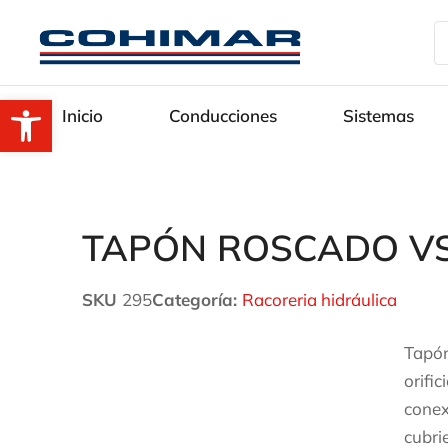
Abrir barra de herramientas
Inicio
Conducciones
Sistemas
TAPÓN ROSCADO VS
SKU
295
Categoría:
Racoreria hidráulica
Tapón
orifi
conex
cubri