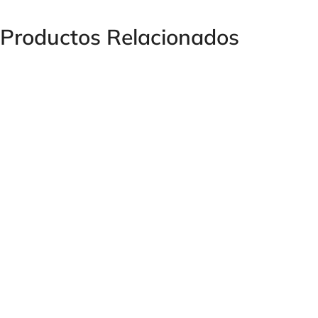
Productos Relacionados
CODO ESTAMPADO 90º MF/MF GAS CONO 60º