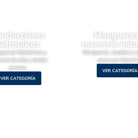
onducciones
Mangueras
hidráulicas
racorería indu
ueras hidráulicas y
Mangueras, acoples y v
rería de alta y media
para uso industria
presión.
VER CATEGORÍA
VER CATEGORÍA