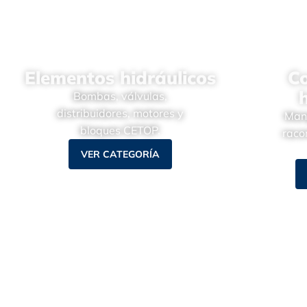
Elementos hidráulicos
C
Bombas, válvulas,
distribuidores, motores y
Mang
bloques CETOP.
raco
VER CATEGORÍA