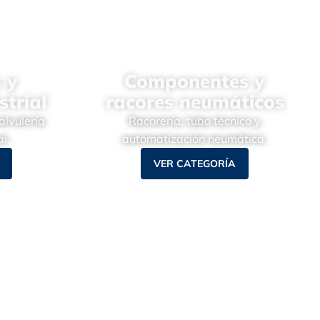
 y
Componentes y
strial
racores neumáticos
alvulería
Racorería, tubo técnico y
l.
automatización neumática.
VER CATEGORÍA