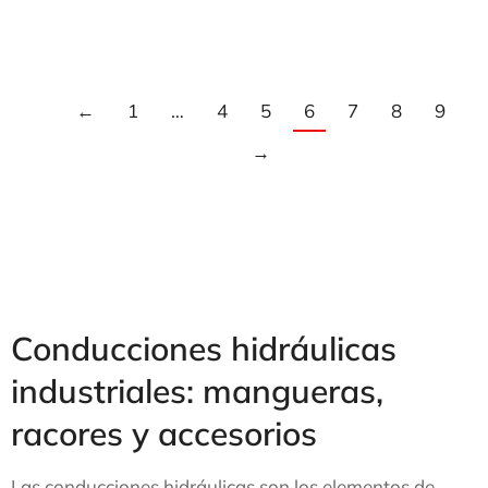
RACOR RECTO GE MÉTRICO S/LIGERA
←
1
…
4
5
6
7
8
9
→
Conducciones hidráulicas
industriales: mangueras,
racores y accesorios
Las conducciones hidráulicas son los elementos de